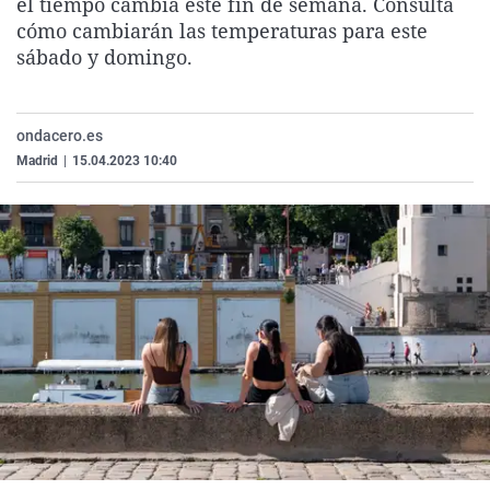
el tiempo cambia este fin de semana. Consulta
La rosa de los vientos
Caso
Extremadura
Virales
cómo cambiarán las temperaturas para este
sábado y domingo.
Gente viajera
Retornados
Galicia
Televisión
Como el perro y el gat
Equipo de investigaci
La Rioja
Elecciones
Operación Viuda Negr
Navarra
ondacero.es
Madrid
|
15.04.2023 10:40
País Vasco