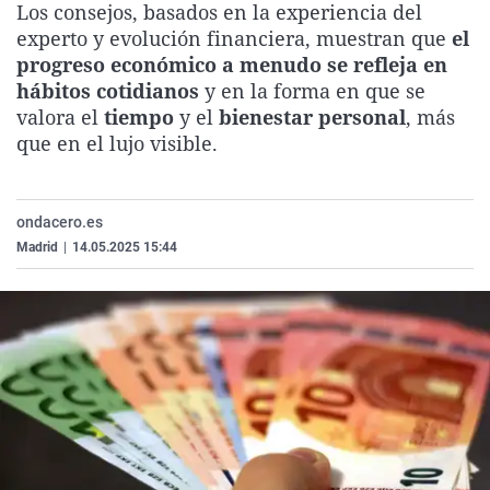
Los consejos, basados en la experiencia del
La rosa de los vientos
Caso
Extremadura
Virales
experto y evolución financiera, muestran que
el
Gente viajera
Retornados
Galicia
Televisión
progreso económico a menudo se refleja en
hábitos cotidianos
y en la forma en que se
Como el perro y el gat
Equipo de investigaci
La Rioja
Elecciones
valora el
tiempo
y el
bienestar personal
, más
Operación Viuda Negr
Navarra
que en el lujo visible.
País Vasco
ondacero.es
Madrid
|
14.05.2025 15:44