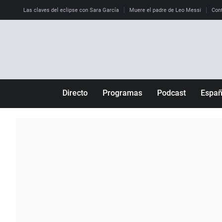
Las claves del eclipse con Sara García
Muere el padre de Leo Messi
Cont
Directo
Programas
Podcast
Espa
Más de uno
Los Perseguidos
Andalucía
Por fin
Malas decisiones
Aragón
Julia en la onda
Expedientes del más allá
Baleares
La brújula
El viaje del Guernica
Cantabria
Radioestadio
Invisibles
Cataluña
Radioestadio noche
Prohibido morirse
Comunidad de M
El colegio invisible
Esto no ha pasado
Comunitat Vale