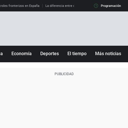
roles fronterizos en España
La diferencia entre observar el eclipse al 99% y al 100%
Programación
ña
Economía
Deportes
El tiempo
Más noticias
Fútbol
Sociedad
Baloncesto
Mundo
Tenis
Salud
Motor
Cultura
Ciencia y Tecnología
adrid
Gastronomía
nciana
Medio ambiente