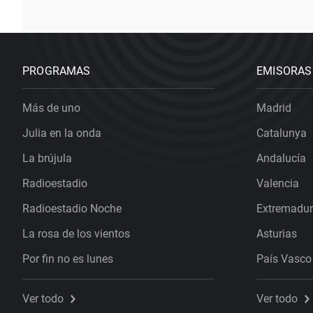
PROGRAMAS
EMISORAS
Más de uno
Madrid
Julia en la onda
Catalunya
La brújula
Andalucía
Radioestadio
Valencia
Radioestadio Noche
Extremadu
La rosa de los vientos
Asturias
Por fin no es lunes
País Vasco
Ver todo
Ver todo