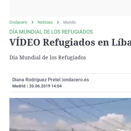
La rosa de los vientos
Caso
Extremadura
Gente viajera
Retornados
Galicia
Ondacero
Noticias
Como el perro y el
Mundo
Equipo de investigación
La Rioja
gato
DÍA MUNDIAL DE LOS REFUGIADOS
Operación Viuda
Navarra
VÍDEO Refugiados en Líb
Negra
País Vasco
Día Mundial de los Refugiados
Diana Rodríguez Pretel |
ondacero.es
Madrid
|
20.06.2019 14:04