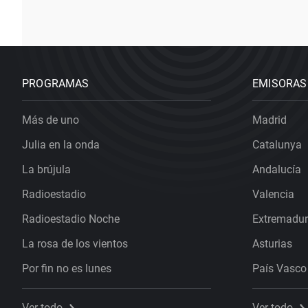
PROGRAMAS
EMISORAS
Más de uno
Madrid
Julia en la onda
Catalunya
La brújula
Andalucía
Radioestadio
Valencia
Radioestadio Noche
Extremadu
La rosa de los vientos
Asturias
Por fin no es lunes
País Vasco
Ver todo
Ver todo