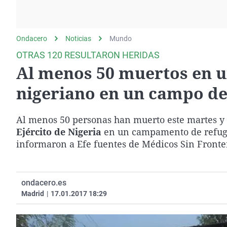
La rosa de los vientos
Caso
Extremadura
Gente viajera
Retornados
Galicia
Ondacero
Noticias
Como el perro y el
Mundo
Equipo de investigación
La Rioja
gato
OTRAS 120 RESULTARON HERIDAS
Operación Viuda
Navarra
Al menos 50 muertos en u
Negra
País Vasco
nigeriano en un campo de
Al menos 50 personas han muerto este martes y 
Ejército de Nigeria
en un campamento de refugiad
informaron a Efe fuentes de Médicos Sin Fronte
ondacero.es
Madrid
|
17.01.2017 18:29