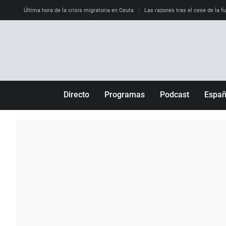
Última hora de la crisis migratoria en Ceuta
Las razones tras el cese de la f
Directo
Programas
Podcast
Espa
Más de uno
Los Perseguidos
Andalucía
Por fin
Malas decisiones
Aragón
Julia en la onda
Expedientes del más allá
Baleares
La brújula
El viaje del Guernica
Cantabria
Radioestadio
Invisibles
Cataluña
Radioestadio noche
Prohibido morirse
Comunidad de M
El colegio invisible
Esto no ha pasado
Comunitat Vale