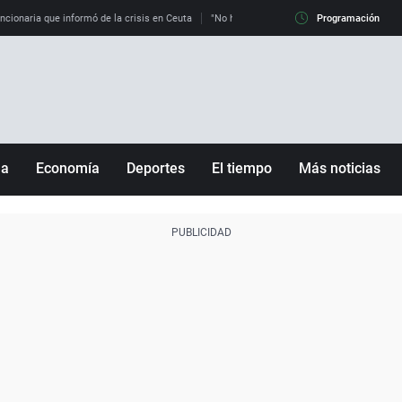
uncionaria que informó de la crisis en Ceuta
"No hay mafias, que no nos engañen": exper
Programación
ña
Economía
Deportes
El tiempo
Más noticias
Fútbol
Sociedad
Baloncesto
Mundo
Tenis
Salud
Motor
Cultura
Ciencia y Tecnología
adrid
Gastronomía
nciana
Medio ambiente