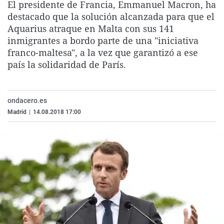
El presidente de Francia, Emmanuel Macron, ha
La rosa de los vientos
Caso
Extremadura
Virales
destacado que la solución alcanzada para que el
Gente viajera
Retornados
Galicia
Televisión
Aquarius atraque en Malta con sus 141
inmigrantes a bordo parte de una "iniciativa
Como el perro y el gat
Equipo de investigaci
La Rioja
Elecciones
franco-maltesa", a la vez que garantizó a ese
Operación Viuda Negr
Navarra
país la solidaridad de París.
País Vasco
ondacero.es
Madrid
|
14.08.2018 17:00