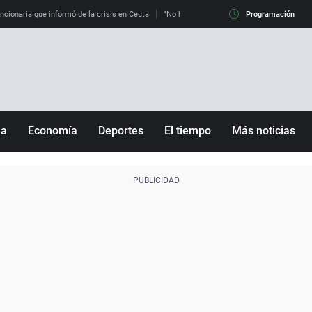
uncionaria que informó de la crisis en Ceuta
"No hay mafias, que no nos engañen": exper
Programación
ña
Economía
Deportes
El tiempo
Más noticias
Fútbol
Sociedad
Baloncesto
Mundo
Tenis
Salud
Motor
Cultura
Ciencia y Tecnología
adrid
Gastronomía
nciana
Medio ambiente