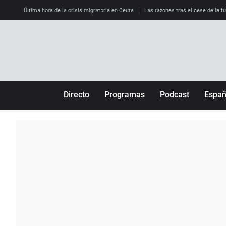
Última hora de la crisis migratoria en Ceuta
Las razones tras el cese de la f
Directo
Programas
Podcast
Espa
Más de uno
Los Perseguidos
Andalucía
Por fin
Malas decisiones
Aragón
Julia en la onda
Expedientes del más allá
Baleares
La brújula
El viaje del Guernica
Cantabria
Radioestadio
Invisibles
Cataluña
Radioestadio noche
Prohibido morirse
Comunidad de M
El colegio invisible
Esto no ha pasado
Comunitat Vale