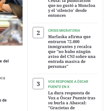
Ceuta: la publicación
que no gustó a Moncloa
y el 'silencio' desde
entonces
CRISIS MIGRATORIA
Marlaska afirma que
entraron 72.000
inmigrantes y recalca
que "no hubo ningún
aviso del CNI sobre una
entrada masiva de
e del
personas"
oca
VOX RESPONDE A ÓSCAR
l
PUENTE EN X
La dura respuesta de
Vox a Óscar Puente tras
s de
su burla a Abascal:
"Gracietas de