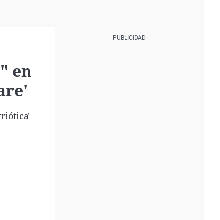
" en
are'
riótica'