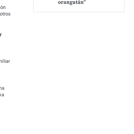
orangután"
ión
otros
y
iliar
una
ha