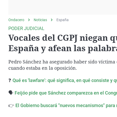
La rosa de los vientos
Caso
Extremadura
Gente viajera
Retornados
Galicia
Ondacero
Noticias
Como el perro y el
España
Equipo de investigación
La Rioja
gato
PODER JUDICIAL
Operación Viuda
Navarra
Vocales del CGPJ niegan q
Negra
País Vasco
España y afean las palabr
Pedro Sánchez ha asegurado haber sido víctima de 
cuando estaba en la oposición.
❓
Qué es 'lawfare': qué significa, en qué consiste y
🗣
Feijóo pide que Sánchez comparezca en el Congreso
👉
El Gobierno buscará "nuevos mecanismos" para r