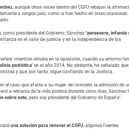
ánchez
, aunque otras voces dentro del CGPJ rebajan la afirmac
ectamente a ningún juez, como si han hecho en otras ocasiones 
nado.
e, como presidente del Gobierno, Sánchez
"persevere, infunda 
nfianza en el valor de justicia y en la independencia de los
wfare' mientras estaba en la oposición, cuando su entorno fam
olicía patriótica'
en el año 2014. No obstante, ha señalado que
ncloa y que, por tanto, sigue confiando en la Justicia.
 en el caso que afecta a su mujer -en concreto la admisión de 
llevó a retirarse de la vida pública durante cinco días, Sánchez 
n sobre esto
, pero soy presidente del Gobierno de España".
scará
una solución para renovar el CGPJ
, algunas fuentes