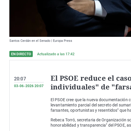
Santos Cerdán en el Senado | Europa Press
EN DIRECTO
Actualizado a las
17:42
El PSOE reduce el cas
20:07
individuales" de "fars
03-06-2026 20:07
El PSOE cree que la nueva documentación con
levantamiento parcial del secreto del suma
farsantes, oportunistas y resentidos" que ha
Rebeca Torró, secretaria de Organización soc
honorabilidad y transparencia" del PSOE, as