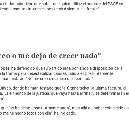
 ciudadanía tiene que saber que quien utilice el nombre del PSOE en
efender oscuros intereses, nos tendrá siempre enfrente".
reo o me dejo de creer nada"
López, ha defendido que su partido está poniendo a disposición de la
re la trama para desestabilizar causas judiciales presuntamente
ha manifestado: "No me creo o me dejo de creer nada".
lbao, donde ha manifestado que "el último ticket, la última factura, el
. Es el tiempo de la justicia, que vaya hasta el final y se determinarán e
a".
do que "no he dicho absolutamente nada", más allá de haber coincidido c
o me he hecho fotos con ella", ha indicado.