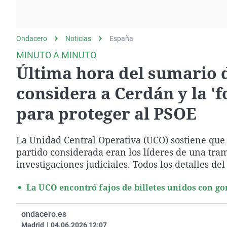
La rosa de los vientos
Caso
Extremadura
Gente viajera
Retornados
Galicia
Ondacero
Noticias
Como el perro y el
España
Equipo de investigación
La Rioja
gato
MINUTO A MINUTO
Operación Viuda
Navarra
Última hora del sumario d
Negra
País Vasco
considera a Cerdán y la 'f
para proteger al PSOE
La Unidad Central Operativa (UCO) sostiene que 
partido considerada eran los líderes de una tram
investigaciones judiciales. Todos los detalles d
La UCO encontró fajos de billetes unidos con go
ondacero.es
Madrid
|
04.06.2026 12:07