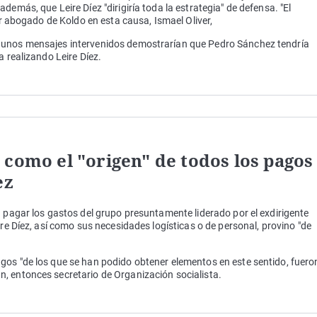
demás, que Leire Díez "dirigiría toda la estrategia" de defensa. "El
mer abogado de Koldo en esta causa, Ismael Oliver,
gunos mensajes intervenidos demostrarían que Pedro Sánchez tendría
a realizando Leire Díez.
 como el "origen" de todos los pagos
ez
a pagar los gastos del grupo presuntamente liderado por el exdirigente
ire Díez, así como sus necesidades logísticas o de personal, provino "de
gos "de los que se han podido obtener elementos en este sentido, fuero
, entonces secretario de Organización socialista.