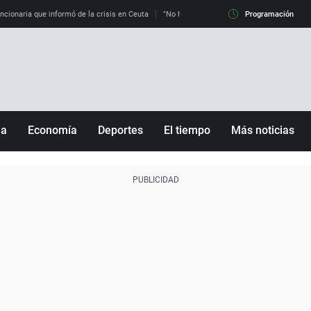
uncionaria que informó de la crisis en Ceuta
"No hay mafias, que no nos engañen": exper
Programación
ña
Economía
Deportes
El tiempo
Más noticias
Fútbol
Sociedad
Baloncesto
Mundo
Tenis
Salud
Motor
Cultura
Ciencia y Tecnología
adrid
Gastronomía
nciana
Medio ambiente