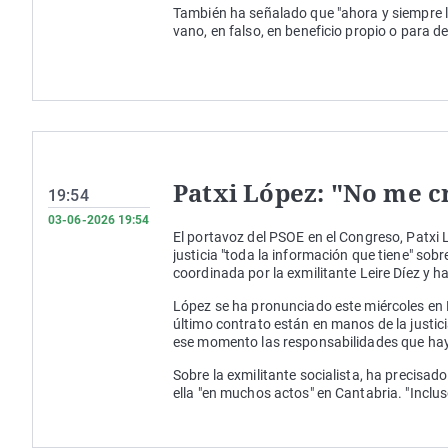
También ha señalado que "ahora y siempre la
vano, en falso, en beneficio propio o para d
Patxi López: "No me c
19:54
03-06-2026 19:54
El portavoz del PSOE en el Congreso, Patxi 
justicia "toda la información que tiene" sob
coordinada por la exmilitante Leire Díez y 
López se ha pronunciado este miércoles en Bi
último contrato están en manos de la justicia
ese momento las responsabilidades que hay
Sobre la exmilitante socialista, ha precisa
ella "en muchos actos" en Cantabria. "Inclus