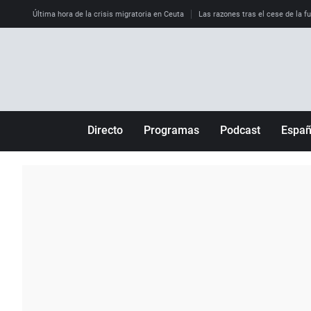
Última hora de la crisis migratoria en Ceuta
Las razones tras el cese de la f
Directo
Programas
Podcast
Espa
Más de uno
Los Perseguidos
Andalucía
Por fin
Malas decisiones
Aragón
Julia en la onda
Expedientes del más allá
Baleares
La brújula
El viaje del Guernica
Cantabria
Radioestadio
Invisibles
Cataluña
Radioestadio noche
Prohibido morirse
Comunidad de M
El colegio invisible
Esto no ha pasado
Comunitat Vale