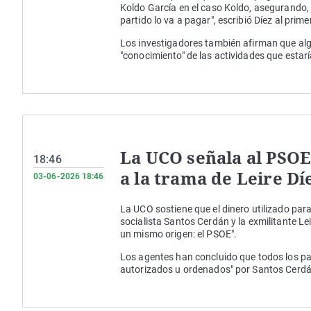
Koldo García en el caso Koldo, asegurando, a
partido lo va a pagar", escribió Díez al pri
Los investigadores también afirman que al
"conocimiento" de las actividades que estarí
La UCO señala al PSOE
18:46
a la trama de Leire Dí
03-06-2026 18:46
La UCO sostiene que el dinero utilizado par
socialista Santos Cerdán y la exmilitante Le
un mismo origen: el PSOE".
Los agentes han concluido que todos los pa
autorizados u ordenados" por Santos Cerdán