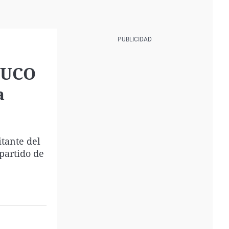
a UCO
a
itante del
 partido de