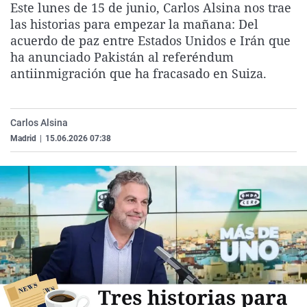
Este lunes de 15 de junio, Carlos Alsina nos trae
La rosa de los vientos
Caso
Extremadura
Virales
las historias para empezar la mañana: Del
Gente viajera
Retornados
Galicia
Televisión
acuerdo de paz entre Estados Unidos e Irán que
ha anunciado Pakistán al referéndum
Como el perro y el gat
Equipo de investigaci
La Rioja
Elecciones
antiinmigración que ha fracasado en Suiza.
Operación Viuda Negr
Navarra
País Vasco
Carlos Alsina
Madrid
|
15.06.2026 07:38