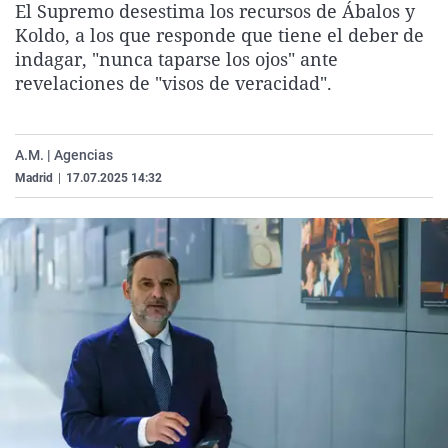
El Supremo desestima los recursos de Ábalos y
La rosa de los vientos
Caso
Extremadura
Virales
Koldo, a los que responde que tiene el deber de
Gente viajera
Retornados
Galicia
Televisión
indagar, "nunca taparse los ojos" ante
revelaciones de "visos de veracidad".
Como el perro y el gat
Equipo de investigaci
La Rioja
Elecciones
Operación Viuda Negr
Navarra
A.M. | Agencias
País Vasco
Madrid
|
17.07.2025 14:32