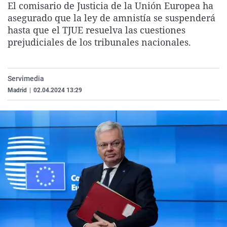
El comisario de Justicia de la Unión Europea ha
La rosa de los vientos
Caso
Extremadura
Virales
asegurado que la ley de amnistía se suspenderá
Gente viajera
Retornados
Galicia
Televisión
hasta que el TJUE resuelva las cuestiones
prejudiciales de los tribunales nacionales.
Como el perro y el gat
Equipo de investigaci
La Rioja
Elecciones
Operación Viuda Negr
Navarra
Servimedia
País Vasco
Madrid
|
02.04.2024 13:29