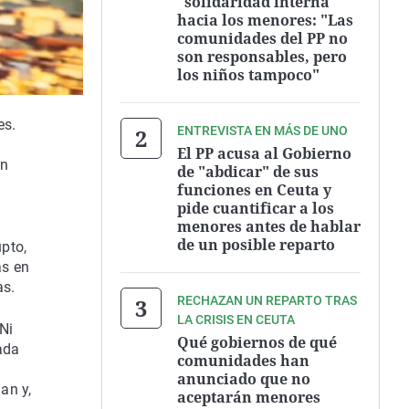
"solidaridad interna"
hacia los menores: "Las
comunidades del PP no
son responsables, pero
los niños tampoco"
es.
ENTREVISTA EN MÁS DE UNO
.
El PP acusa al Gobierno
on
de "abdicar" de sus
funciones en Ceuta y
pide cuantificar a los
menores antes de hablar
de un posible reparto
upto,
as en
as.
RECHAZAN UN REPARTO TRAS
LA CRISIS EN CEUTA
Ni
Qué gobiernos de qué
ada
comunidades han
anunciado que no
an y,
aceptarán menores