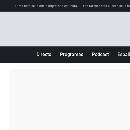
Última hora de la crisis migratoria en Ceuta
Las razones tras el cese de la f
Directo
Programas
Podcast
Espa
Más de uno
Los Perseguidos
Andalucía
Por fin
Malas decisiones
Aragón
Julia en la onda
Expedientes del más allá
Baleares
La brújula
El viaje del Guernica
Cantabria
Radioestadio
Invisibles
Cataluña
Radioestadio noche
Prohibido morirse
Comunidad de M
El colegio invisible
Esto no ha pasado
Comunitat Vale