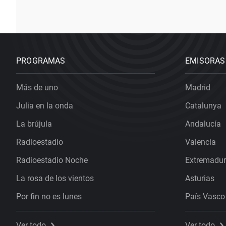
PROGRAMAS
EMISORAS
Más de uno
Madrid
Julia en la onda
Catalunya
La brújula
Andalucía
Radioestadio
Valencia
Radioestadio Noche
Extremadu
La rosa de los vientos
Asturias
Por fin no es lunes
País Vasco
Ver todo
Ver todo