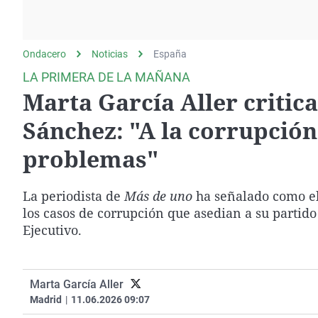
La rosa de los vientos
Caso
Extremadura
Gente viajera
Retornados
Galicia
Ondacero
Noticias
Como el perro y el
España
Equipo de investigación
La Rioja
gato
LA PRIMERA DE LA MAÑANA
Operación Viuda
Navarra
Marta García Aller critica
Negra
País Vasco
Sánchez: "A la corrupción
problemas"
La periodista de
Más de uno
ha señalado como el
los casos de corrupción que asedian a su partid
Ejecutivo.
Marta García Aller
Madrid
|
11.06.2026 09:07