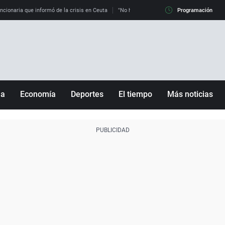
uncionaria que informó de la crisis en Ceuta
"No hay mafias, que no nos engañen": exper
Programación
ña
Economía
Deportes
El tiempo
Más noticias
Fútbol
Sociedad
Baloncesto
Mundo
Tenis
Salud
Motor
Cultura
Ciencia y Tecnología
adrid
Gastronomía
nciana
Medio ambiente