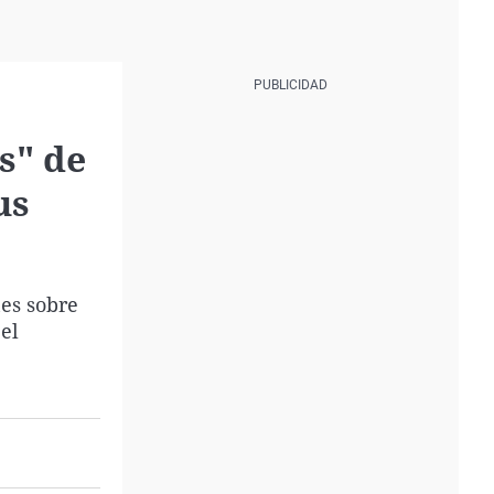
es" de
us
es sobre
el