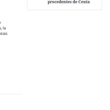
procedentes de Ceuta
y
, la
osas.