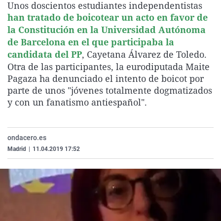
Unos doscientos estudiantes independentistas
La rosa de los vientos
Caso
Extremadura
Virales
han tratado de boicotear un acto en favor de
Gente viajera
Retornados
Galicia
Televisión
la Constitución en la Universidad Autónoma
de Barcelona en el que participaba la
Como el perro y el gat
Equipo de investigaci
La Rioja
Elecciones
candidata del PP
, Cayetana Álvarez de Toledo.
Operación Viuda Negr
Navarra
Otra de las participantes, la eurodiputada Maite
Pagaza ha denunciado el intento de boicot por
País Vasco
parte de unos "jóvenes totalmente dogmatizados
y con un fanatismo antiespañol".
ondacero.es
Madrid
|
11.04.2019 17:52