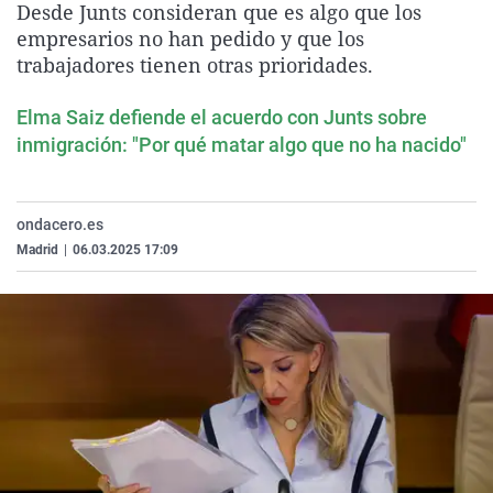
Desde Junts consideran que es algo que los
La rosa de los vientos
Caso
Extremadura
Virales
empresarios no han pedido y que los
Gente viajera
Retornados
Galicia
Televisión
trabajadores tienen otras prioridades.
Como el perro y el gat
Equipo de investigaci
La Rioja
Elecciones
Elma Saiz defiende el acuerdo con Junts sobre
Operación Viuda Negr
Navarra
inmigración: "Por qué matar algo que no ha nacido"
País Vasco
ondacero.es
Madrid
|
06.03.2025 17:09