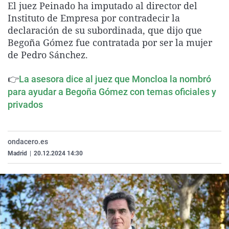
El juez Peinado ha imputado al director del
La rosa de los vientos
Caso
Extremadura
Virales
Instituto de Empresa por contradecir la
Gente viajera
Retornados
Galicia
Televisión
declaración de su subordinada, que dijo que
Begoña Gómez fue contratada por ser la mujer
Como el perro y el gat
Equipo de investigaci
La Rioja
Elecciones
de Pedro Sánchez.
Operación Viuda Negr
Navarra
👉
La asesora dice al juez que Moncloa la nombró
País Vasco
para ayudar a Begoña Gómez con temas oficiales y
privados
ondacero.es
Madrid
|
20.12.2024 14:30