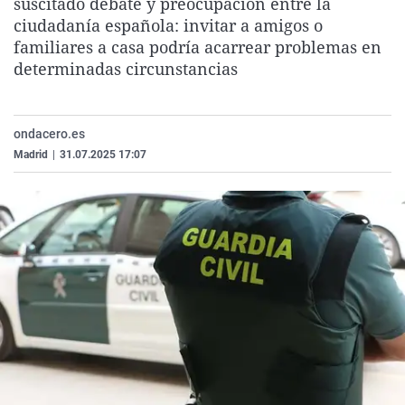
suscitado debate y preocupación entre la
La rosa de los vientos
Caso
Extremadura
Virales
ciudadanía española: invitar a amigos o
familiares a casa podría acarrear problemas en
Gente viajera
Retornados
Galicia
Televisión
determinadas circunstancias
Como el perro y el gat
Equipo de investigaci
La Rioja
Elecciones
Operación Viuda Negr
Navarra
ondacero.es
País Vasco
Madrid
|
31.07.2025 17:07