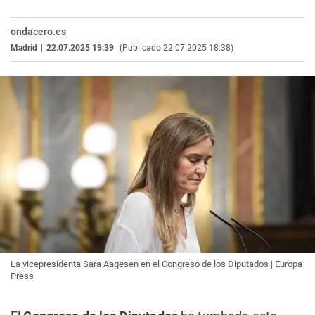
La rosa de los vientos
Caso
Extremadura
Virales
ondacero.es
Gente viajera
Retornados
Galicia
Televisión
Madrid
|
22.07.2025 19:39
(Publicado 22.07.2025 18:38)
Como el perro y el gat
Equipo de investigaci
La Rioja
Elecciones
Operación Viuda Negr
Navarra
País Vasco
La vicepresidenta Sara Aagesen en el Congreso de los Diputados | Europa
Press