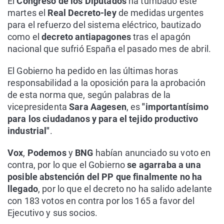
El
Congreso de los Diputados
ha tumbado este
martes el
Real Decreto-ley
de medidas urgentes
para el refuerzo del sistema eléctrico, bautizado
como el
decreto antiapagones
tras el apagón
nacional que sufrió España el pasado mes de abril.
El Gobierno ha pedido en las últimas horas
responsabilidad a la oposición para la aprobación
de esta norma que, según palabras de la
vicepresidenta
Sara Aagesen
, es
"importantísimo
para los ciudadanos y para el tejido productivo
industrial"
.
Vox
,
Podemos
y
BNG
habían anunciado su voto en
contra, por lo que el Gobierno
se agarraba a una
posible abstención del PP que finalmente no ha
llegado
, por lo que el decreto no ha salido adelante
con 183 votos en contra por los 165 a favor del
Ejecutivo y sus socios.