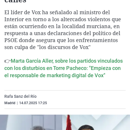
La rosa de los vientos
Caso
Extremadura
Virales
El líder de Vox ha señalado al ministro del
Gente viajera
Retornados
Galicia
Televisión
Interior en torno a los altercados violentos que
Como el perro y el gat
Equipo de investigaci
La Rioja
Elecciones
están ocurriendo en la localidad murciana, en
respuesta a unas declaraciones del político del
Operación Viuda Negr
Navarra
PSOE donde asegura que los enfrentamientos
País Vasco
son culpa de "los discursos de Vox"
👉
Marta García Aller, sobre los partidos vinculados
con los disturbios en Torre Pacheco: "Empieza con
el responsable de marketing digital de Vox"
Rafa Sanz del Río
Madrid
|
14.07.2025 17:25