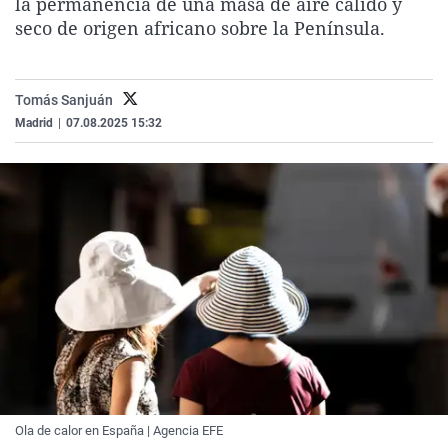
la permanencia de una masa de aire cálido y
La rosa de los vientos
Caso
Extremadura
Virales
seco de origen africano sobre la Península.
Gente viajera
Retornados
Galicia
Televisión
Como el perro y el gat
Equipo de investigaci
La Rioja
Elecciones
Tomás Sanjuán
Operación Viuda Negr
Navarra
Madrid
|
07.08.2025 15:32
País Vasco
Ola de calor en España | Agencia EFE