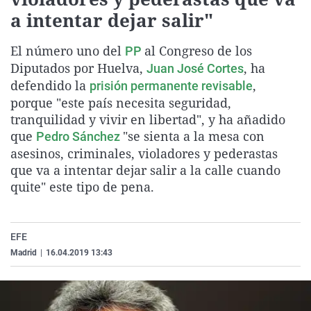
La rosa de los vientos
Caso
Extremadura
Virales
a intentar dejar salir"
Gente viajera
Retornados
Galicia
Televisión
El número uno del
al Congreso de los
PP
Como el perro y el gat
Equipo de investigaci
La Rioja
Elecciones
Diputados por Huelva,
, ha
Juan José Cortes
defendido la
,
Operación Viuda Negr
Navarra
prisión permanente revisable
porque "este país necesita seguridad,
País Vasco
tranquilidad y vivir en libertad", y ha añadido
que
"se sienta a la mesa con
Pedro Sánchez
asesinos, criminales, violadores y pederastas
que va a intentar dejar salir a la calle cuando
quite" este tipo de pena.
EFE
Madrid
|
16.04.2019 13:43