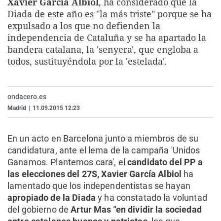
Xavier García Albiol
, ha considerado que la
La rosa de los vientos
Caso
Extremadura
Virales
Diada de este año es "la más triste" porque se ha
expulsado a los que no defienden la
Gente viajera
Retornados
Galicia
Televisión
independencia de Cataluña y se ha apartado la
Como el perro y el gat
Equipo de investigaci
La Rioja
Elecciones
bandera catalana, la 'senyera', que engloba a
todos, sustituyéndola por la 'estelada'.
Operación Viuda Negr
Navarra
País Vasco
ondacero.es
Madrid
|
11.09.2015 12:23
En un acto en Barcelona junto a miembros de su
candidatura, ante el lema de la campaña 'Unidos
Ganamos. Plantemos cara', el
candidato del PP a
las elecciones del 27S, Xavier García Albiol
ha
lamentado que los independentistas se hayan
apropiado de la Diada
y ha constatado la voluntad
del gobierno de
Artur Mas "en dividir la sociedad