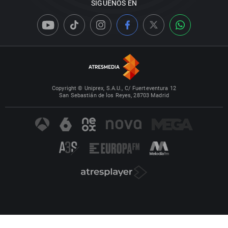
SÍGUENOS EN
Copyright © Uniprex, S.A.U., C/ Fuerteventura 12
San Sebastián de los Reyes, 28703 Madrid