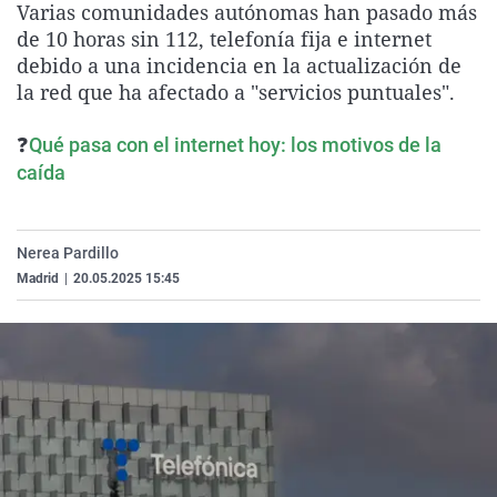
Varias comunidades autónomas han pasado más
La rosa de los vientos
Caso
Extremadura
Virales
de 10 horas sin 112, telefonía fija e internet
Gente viajera
Retornados
Galicia
Televisión
debido a una incidencia en la actualización de
la red que ha afectado a "servicios puntuales".
Como el perro y el gat
Equipo de investigaci
La Rioja
Elecciones
Operación Viuda Negr
Navarra
❓
Qué pasa con el internet hoy: los motivos de la
caída
País Vasco
Nerea Pardillo
Madrid
|
20.05.2025 15:45