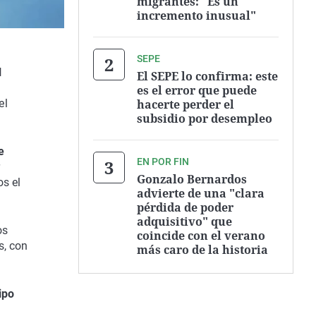
migrantes: "Es un
incremento inusual"
SEPE
l
El SEPE lo confirma: este
es el error que puede
hacerte perder el
el
subsidio por desempleo
e
EN POR FIN
r
Gonzalo Bernardos
os el
advierte de una "clara
pérdida de poder
adquisitivo" que
os
coincide con el verano
s, con
más caro de la historia
ipo