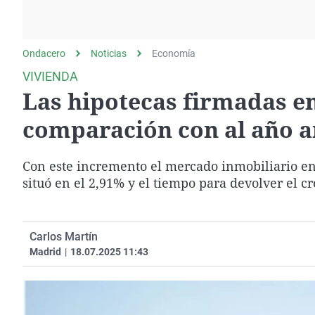
La rosa de los vientos
Caso
Extremadura
Gente viajera
Retornados
Galicia
Ondacero
Noticias
Como el perro y el
Economía
Equipo de investigación
La Rioja
gato
VIVIENDA
Operación Viuda
Navarra
Las hipotecas firmadas e
Negra
País Vasco
comparación con al año a
Con este incremento el mercado inmobiliario en
situó en el 2,91% y el tiempo para devolver el cr
Carlos Martín
Madrid
|
18.07.2025 11:43