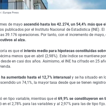
r | Europa Press
l mes de mayo
ascendió hasta los 42.274, un 54,4% más que e
tos publicados por el Instituto Nacional de Estadística (INE). El
as 39.176 operaciones. Por tanto, con el incremento de mayo, 
utivos al alza.
joría es que el
interés medio para hipotecas constituidas sobr
décima menos que en abril (2,98%). Este índice se mantiene po
 desde en casi dos años. Asimismo, el INE ha cifrado en 25 añ
vienda.
 ha aumentado hasta el 12,7% interanual
y se ha situado en l
ascendido un 74,1%, la mayor tasa desde que se tienen registro
ó en tipo variable, mientras que el
69,9% se constituyeron en t
jó en el 2,78% para las variables y al 2,97% para las de tipo fijo.