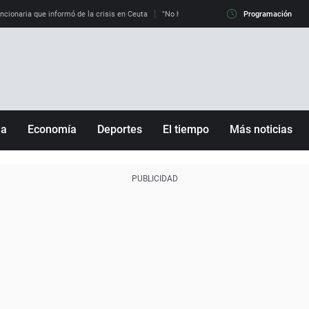
uncionaria que informó de la crisis en Ceuta
"No hay mafias, que no nos engañen": exper
Programación
ña
Economía
Deportes
El tiempo
Más noticias
Fútbol
Sociedad
Baloncesto
Mundo
Tenis
Salud
Motor
Cultura
Ciencia y Tecnología
adrid
Gastronomía
nciana
Medio ambiente