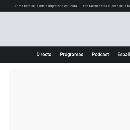
Última hora de la crisis migratoria en Ceuta
Las razones tras el cese de la f
Directo
Programas
Podcast
Espa
Más de uno
Los Perseguidos
Andalucía
Por fin
Malas decisiones
Aragón
Julia en la onda
Expedientes del más allá
Baleares
La brújula
El viaje del Guernica
Cantabria
Radioestadio
Invisibles
Cataluña
Radioestadio noche
Prohibido morirse
Comunidad de M
El colegio invisible
Esto no ha pasado
Comunitat Vale