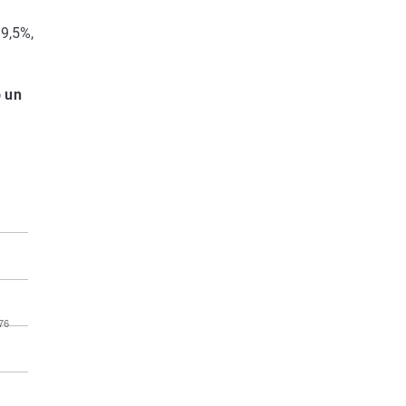
 9,5%,
 un