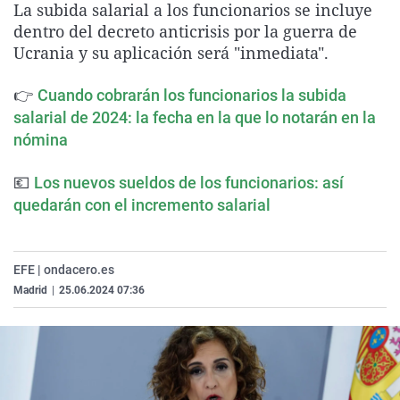
La subida salarial a los funcionarios se incluye
La rosa de los vientos
Caso
Extremadura
Virales
dentro del decreto anticrisis por la guerra de
Gente viajera
Retornados
Galicia
Televisión
Ucrania y su aplicación será "inmediata".
Como el perro y el gat
Equipo de investigaci
La Rioja
Elecciones
👉
Cuando cobrarán los funcionarios la subida
Operación Viuda Negr
Navarra
salarial de 2024: la fecha en la que lo notarán en la
nómina
País Vasco
💶
Los nuevos sueldos de los funcionarios: así
quedarán con el incremento salarial
EFE | ondacero.es
Madrid
|
25.06.2024 07:36