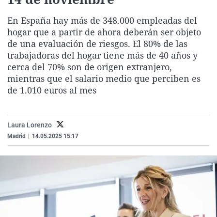
La rosa de los vientos
Caso
Extremadura
Virales
En España hay más de 348.000 empleadas del
Gente viajera
Retornados
Galicia
Televisión
hogar que a partir de ahora deberán ser objeto
Como el perro y el gat
Equipo de investigaci
La Rioja
Elecciones
de una evaluación de riesgos. El 80% de las
trabajadoras del hogar tiene más de 40 años y
Operación Viuda Negr
Navarra
cerca del 70% son de origen extranjero,
País Vasco
mientras que el salario medio que perciben es
de 1.010 euros al mes
Laura Lorenzo
Madrid
|
14.05.2025 15:17