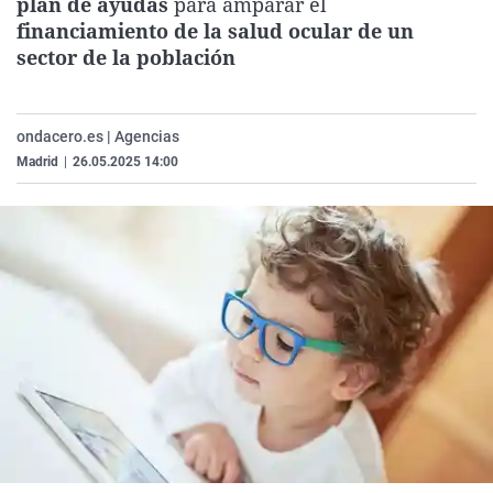
plan de ayudas
para amparar el
La rosa de los vientos
Caso
Extremadura
Virales
financiamiento de la salud ocular de un
sector de la población
Gente viajera
Retornados
Galicia
Televisión
Como el perro y el gat
Equipo de investigaci
La Rioja
Elecciones
Operación Viuda Negr
Navarra
ondacero.es | Agencias
Madrid
|
26.05.2025 14:00
País Vasco