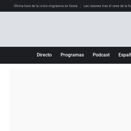
Última hora de la crisis migratoria en Ceuta
Las razones tras el cese de la f
Directo
Programas
Podcast
Espa
Más de uno
Los Perseguidos
Andalucía
Por fin
Malas decisiones
Aragón
Julia en la onda
Expedientes del más allá
Baleares
La brújula
El viaje del Guernica
Cantabria
Radioestadio
Invisibles
Cataluña
Radioestadio noche
Prohibido morirse
Comunidad de M
El colegio invisible
Esto no ha pasado
Comunitat Vale