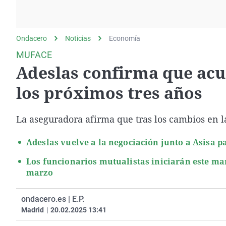
La rosa de los vientos
Caso
Extremadura
Gente viajera
Retornados
Galicia
Ondacero
Noticias
Como el perro y el
Economía
Equipo de investigación
La Rioja
gato
MUFACE
Operación Viuda
Navarra
Adeslas confirma que acu
Negra
País Vasco
los próximos tres años
La aseguradora afirma que tras los cambios en la
Adeslas vuelve a la negociación junto a Asisa p
Los funcionarios mutualistas iniciarán este ma
marzo
ondacero.es | E.P.
Madrid
|
20.02.2025 13:41