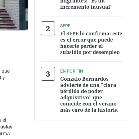
migrantes: "Es un
incremento inusual"
SEPE
El SEPE lo confirma: este
es el error que puede
hacerte perder el
subsidio por desempleo
e que
EN POR FIN
l y
Gonzalo Bernardos
advierte de una "clara
pérdida de poder
adquisitivo" que
coincide con el verano
más caro de la historia
 el
justas
firma