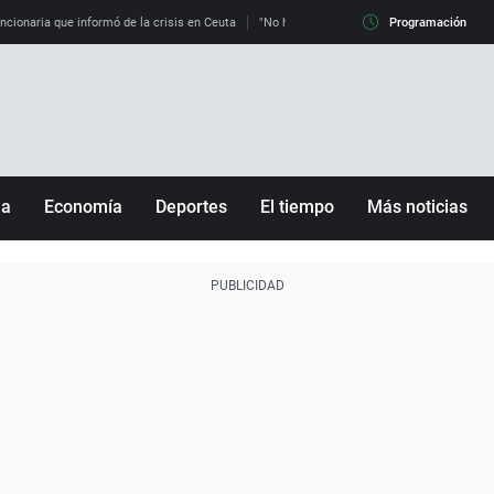
uncionaria que informó de la crisis en Ceuta
"No hay mafias, que no nos engañen": exper
Programación
ña
Economía
Deportes
El tiempo
Más noticias
Fútbol
Sociedad
Baloncesto
Mundo
Tenis
Salud
Motor
Cultura
Ciencia y Tecnología
adrid
Gastronomía
nciana
Medio ambiente