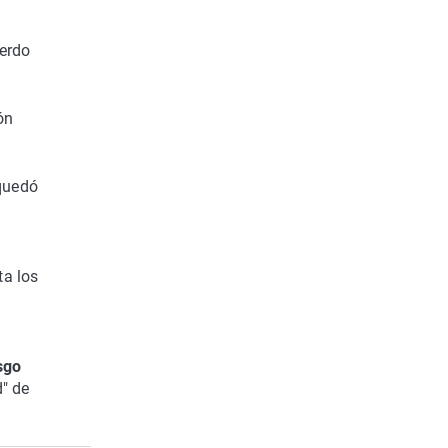
uerdo
ón
 quedó
ta los
sgo
d" de