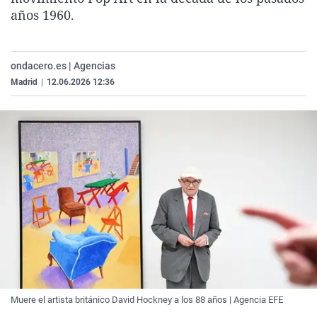
La rosa de los vientos
Caso
Extremadura
Virales
años 1960.
Gente viajera
Retornados
Galicia
Televisión
Como el perro y el gat
Equipo de investigaci
La Rioja
Elecciones
ondacero.es | Agencias
Madrid
|
12.06.2026 12:36
Operación Viuda Negr
Navarra
País Vasco
Muere el artista británico David Hockney a los 88 años | Agencia EFE