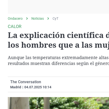
La rosa de los vientos
Caso
Extremadura
Gente viajera
Retornados
Galicia
Ondacero
Noticias
Como el perro y el
CyT
Equipo de investigación
La Rioja
gato
CALOR
Operación Viuda
Navarra
La explicación científica 
Negra
País Vasco
los hombres que a las mu
Aunque las temperaturas extremadamente altas s
resultados muestran diferencias según el género
The Conversation
Madrid
|
04.07.2025 10:14