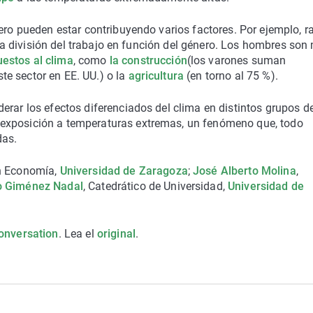
pero pueden estar contribuyendo varios factores. Por ejemplo, 
, la división del trabajo en función del género. Los hombres son
estos al clima
, como
la construcción
(los varones suman
e sector en EE. UU.) o la
agricultura
(en torno al 75 %).
erar los efectos diferenciados del clima en distintos grupos d
exposición a temperaturas extremas, un fenómeno que, todo
das.
en Economía,
Universidad de Zaragoza
;
José Alberto Molina
,
o Giménez Nadal
, Catedrático de Universidad,
Universidad de
onversation
. Lea el
original
.