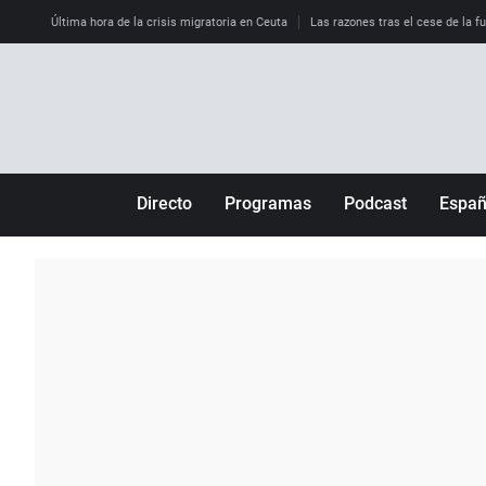
Última hora de la crisis migratoria en Ceuta
Las razones tras el cese de la f
Directo
Programas
Podcast
Espa
Más de uno
Los Perseguidos
Andalucía
Por fin
Malas decisiones
Aragón
Julia en la onda
Expedientes del más allá
Baleares
La brújula
El viaje del Guernica
Cantabria
Radioestadio
Invisibles
Cataluña
Radioestadio noche
Prohibido morirse
Comunidad de M
El colegio invisible
Esto no ha pasado
Comunitat Vale