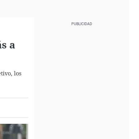
ás a
ivo, los