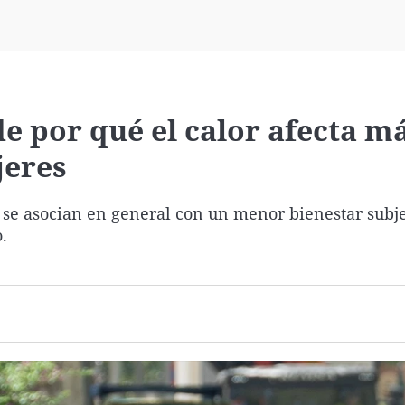
Virales
Televisión
Elecciones
de por qué el calor afecta m
jeres
e asocian en general con un menor bienestar subjet
.