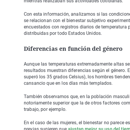
mientras realizaban sus actividades cotidianas.
Con esta información, analizamos si las condicione
se relacionan con el bienestar subjetivo experime
encuestados con registros diarios de temperatura
distribuidas por todo Estados Unidos.
Diferencias en función del género
Aunque las temperaturas extremadamente altas se 
resultados muestran diferencias según el género. E
superó los 35 grados Celsius), los hombres tienden
cansancio que en los días más templados.
También observamos que, en la población masculina
notoriamente superior que la de otros factores como
trabajo, por ejemplo.
En el caso de las mujeres, el bienestar no parece e
previas sugieren que
ajustan mejor su uso del tie