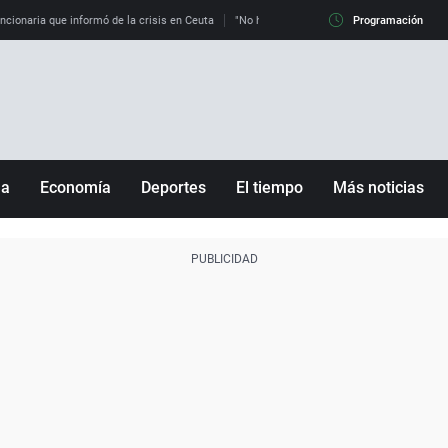
uncionaria que informó de la crisis en Ceuta
"No hay mafias, que no nos engañen": exper
Programación
ña
Economía
Deportes
El tiempo
Más noticias
Fútbol
Sociedad
Baloncesto
Mundo
Tenis
Salud
Motor
Cultura
Ciencia y Tecnología
adrid
Gastronomía
nciana
Medio ambiente