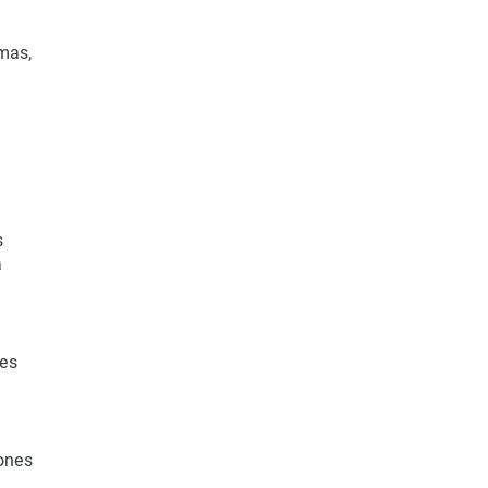
emas,
s
a
 es
iones