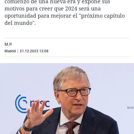
comienzo de una nueva era y expone sus
La rosa de los vientos
Caso
Extremadura
Virales
motivos para creer que 2024 será una
oportunidad para mejorar el "próximo capítulo
Gente viajera
Retornados
Galicia
Televisión
del mundo".
Como el perro y el gat
Equipo de investigaci
La Rioja
Elecciones
Operación Viuda Negr
Navarra
M.P.
País Vasco
Madrid
|
21.12.2023 12:08