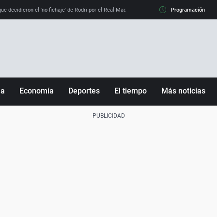
e decidieron el 'no fichaje' de Rodri por el Real Madrid y su 'sí' al Barça
Programación
La llamada de
ña
Economía
Deportes
El tiempo
Más noticias
Fútbol
Sociedad
Baloncesto
Mundo
Tenis
Salud
Motor
Cultura
Ciencia y Tecnología
adrid
Gastronomía
nciana
Medio ambiente