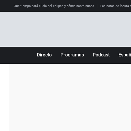
Qué tiempo hará el día del eclipse y dónde habrá nubes
Las horas de locura qu
Directo
Programas
Podcast
Espa
Más de uno
Los Perseguidos
Andalucía
Por fin
Malas decisiones
Aragón
Julia en la onda
Expedientes del más allá
Baleares
La brújula
El viaje del Guernica
Cantabria
Radioestadio
Invisibles
Cataluña
Radioestadio noche
Prohibido morirse
Comunidad de M
El colegio invisible
Esto no ha pasado
Comunitat Vale