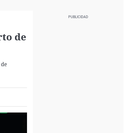
rto de
 de