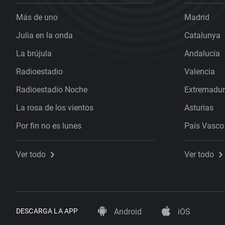
Más de uno
Madrid
Julia en la onda
Catalunya
La brújula
Andalucía
Radioestadio
Valencia
Radioestadio Noche
Extremadu
La rosa de los vientos
Asturias
Por fin no es lunes
País Vasco
Ver todo
Ver todo
DESCARGA LA APP
Android
iOS