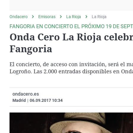
La rosa de los vientos
Caso
Extremadura
Gente viajera
Retornados
Galicia
Ondacero
Emisoras
La Rioja
La Rioja
Como el perro y el
Equipo de investigación
La Rioja
FANGORIA EN CONCIERTO EL PRÓXIMO 19 DE SEP
gato
Onda Cero La Rioja celebr
Operación Viuda
Navarra
Negra
País Vasco
Fangoria
El concierto, de acceso con invitación, será el m
Logroño. Las 2.000 entradas disponibles en Ond
ondacero.es
Madrid
|
06.09.2017 10:34