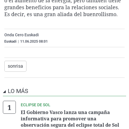
o el aumento de la energía, pero también tiene
La rosa de los vientos
Caso
Extremadura
Virales
grandes beneficios para la relaciones sociales.
Es decir, es una gran aliada del buenrollismo.
Gente viajera
Retornados
Galicia
Televisión
Como el perro y el gat
Equipo de investigaci
La Rioja
Elecciones
Operación Viuda Negr
Navarra
Onda Cero Euskadi
Euskadi
|
11.06.2025 08:01
País Vasco
sonrisa
LO MÁS
ECLIPSE DE SOL
El Gobierno Vasco lanza una campaña
informativa para promover una
observación segura del eclipse total de Sol