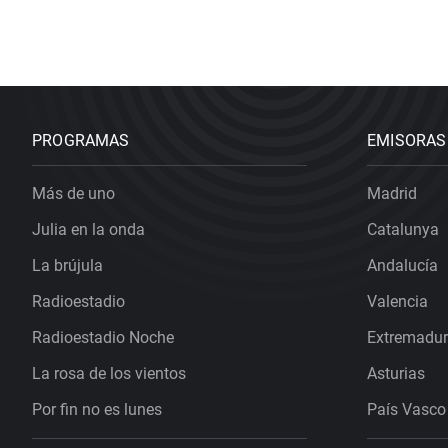
PROGRAMAS
EMISORAS
Más de uno
Madrid
Julia en la onda
Catalunya
La brújula
Andalucía
Radioestadio
Valencia
Radioestadio Noche
Extremadu
La rosa de los vientos
Asturias
Por fin no es lunes
País Vasco