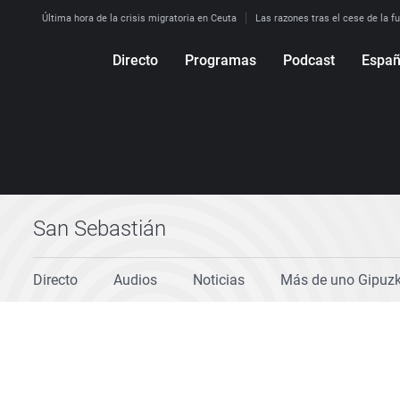
Última hora de la crisis migratoria en Ceuta
Las razones tras el cese de la f
Directo
Programas
Podcast
Espa
Más de uno
Los Perseguidos
Andalucía
Por fin
Malas decisiones
Aragón
Julia en la onda
Expedientes del más allá
Baleares
La brújula
El viaje del Guernica
Cantabria
Radioestadio
Invisibles
Cataluña
San Sebastián
Radioestadio noche
Prohibido morirse
Comunidad de M
El colegio invisible
Esto no ha pasado
Comunitat Vale
Directo
Audios
Noticias
Más de uno Gipuz
La rosa de los vientos
Caso
Extremadura
Gente viajera
Retornados
Galicia
Como el perro y el
Equipo de investigación
La Rioja
gato
Operación Viuda
Navarra