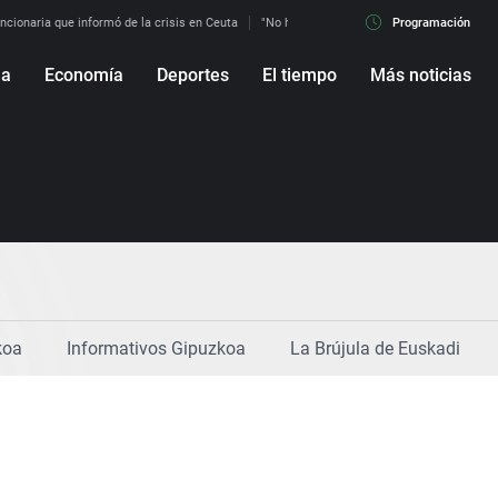
uncionaria que informó de la crisis en Ceuta
"No hay mafias, que no nos engañen": exper
Programación
ña
Economía
Deportes
El tiempo
Más noticias
Fútbol
Sociedad
Baloncesto
Mundo
Tenis
Salud
Motor
Cultura
Ciencia y Tecnología
adrid
Gastronomía
nciana
Medio ambiente
koa
Informativos Gipuzkoa
La Brújula de Euskadi
Virales
Televisión
Elecciones