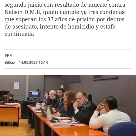
segundo juicio con resultado de muerte contra
La rosa de los vientos
Caso
Extremadura
Virales
Nelson D.M.B, quien cumple ya tres condena
s
Gente viajera
Retornados
Galicia
Televisión
que superan los 37 años de prisión por delitos
de asesinato, intento de homicidio y estafa
Como el perro y el gat
Equipo de investigaci
La Rioja
Elecciones
continuada
Operación Viuda Negr
Navarra
País Vasco
EFE
Bilbao
|
14.05.2026 15:14