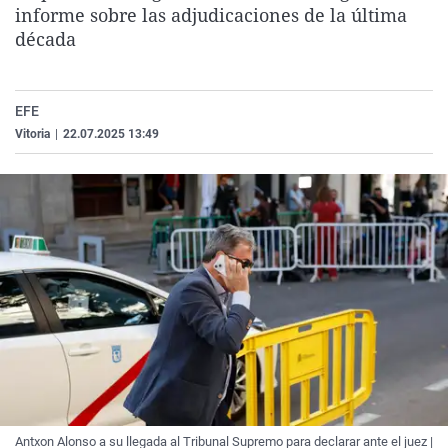
informe sobre las adjudicaciones de la última
La rosa de los vientos
Caso
Extremadura
Virales
década
Gente viajera
Retornados
Galicia
Televisión
Como el perro y el gat
Equipo de investigaci
La Rioja
Elecciones
EFE
Operación Viuda Negr
Navarra
Vitoria
|
22.07.2025 13:49
País Vasco
Antxon Alonso a su llegada al Tribunal Supremo para declarar ante el juez |