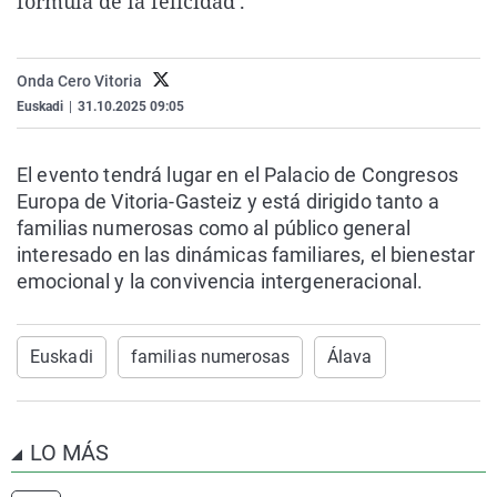
fórmula de la felicidad'.
La rosa de los vientos
Caso
Extremadura
Virales
Gente viajera
Retornados
Galicia
Televisión
Onda Cero Vitoria
Como el perro y el gat
Equipo de investigaci
La Rioja
Elecciones
Euskadi
|
31.10.2025 09:05
Operación Viuda Negr
Navarra
El evento tendrá lugar en el Palacio de Congresos
País Vasco
Europa de Vitoria-Gasteiz y está dirigido tanto a
familias numerosas como al público general
interesado en las dinámicas familiares, el bienestar
emocional y la convivencia intergeneracional.
Euskadi
familias numerosas
Álava
LO MÁS