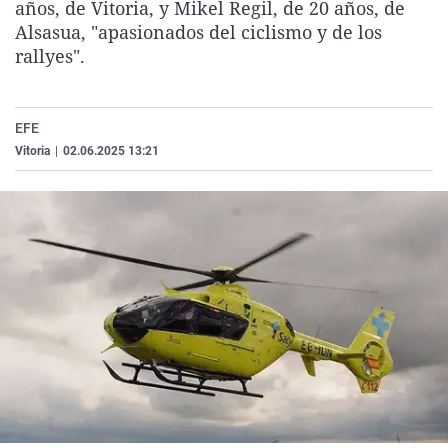
años, de Vitoria, y Mikel Regil, de 20 años, de
La rosa de los vientos
Caso
Extremadura
Virales
Alsasua, "apasionados del ciclismo y de los
Gente viajera
Retornados
Galicia
Televisión
rallyes".
Como el perro y el gat
Equipo de investigaci
La Rioja
Elecciones
Operación Viuda Negr
Navarra
EFE
Vitoria
|
02.06.2025 13:21
País Vasco