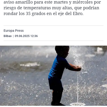
aviso amarillo para este martes y miércoles por
La rosa de los vientos
Caso
Extremadura
Virales
riesgo de temperaturas muy altas, que podrían
Gente viajera
Retornados
Galicia
Televisión
rondar los 35 grados en el eje del Ebro.
Como el perro y el gat
Equipo de investigaci
La Rioja
Elecciones
Operación Viuda Negr
Navarra
Europa Press
Bilbao
|
09.06.2025 12:36
País Vasco