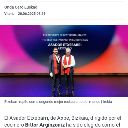
La rosa de los vientos
Caso
Extremadura
Virales
Onda Cero Euskadi
Vitoria
|
20.06.2025 08:29
Gente viajera
Retornados
Galicia
Televisión
Como el perro y el gat
Equipo de investigaci
La Rioja
Elecciones
Operación Viuda Negr
Navarra
País Vasco
Etxebarri repite como segundo mejor restaurante del mundo | Irekia
El Asador Etxebarri, de Axpe, Bizkaia, dirigido por el
cocinero
Bittor Arginzoniz
ha sido elegido como el