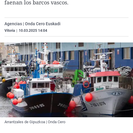
faenan los barcos vascos.
La rosa de los vientos
Caso
Extremadura
Virales
Gente viajera
Retornados
Galicia
Televisión
Agencias | Onda Cero Euskadi
Como el perro y el gat
Equipo de investigaci
La Rioja
Elecciones
Vitoria
|
10.03.2025 14:04
Operación Viuda Negr
Navarra
País Vasco
Arrantzales de Gipuzkoa | Onda Cero