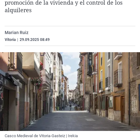
promoción de la vivienda y el control de los
La rosa de los vientos
Caso
Extremadura
Virales
alquileres
Gente viajera
Retornados
Galicia
Televisión
Como el perro y el gat
Equipo de investigaci
La Rioja
Elecciones
Marian Ruiz
Operación Viuda Negr
Navarra
Vitoria
|
29.09.2025 08:49
País Vasco
Casco Medieval de Vitoria-Gasteiz | Irekia