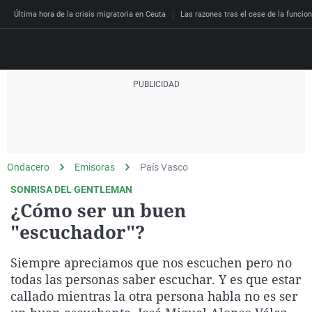
Última hora de la crisis migratoria en Ceuta
Las razones tras el cese de la funcion
Directo
Programas
Podcast
Más de uno
Los Perseguidos
Andalucía
Fútbol
Sociedad
Ondacero
Emisoras
País Vasco
España
Por fin
Malas decisiones
Aragón
Baloncesto
Mundo
SONRISA DEL GENTLEMAN
Economía
Julia en la onda
Expedientes del más a
Baleares
Tenis
Salud
¿Cómo ser un buen
Deportes
"escuchador"?
La brújula
El viaje del Guernica
Cantabria
Motor
Cultura
El tiempo
Radioestadio
Invisibles
Cataluña
Ciencia y Tecnología
Siempre apreciamos que nos escuchen pero no
Más noticias
Radioestadio noche
Prohibido morirse
Comunidad de Madrid
Gastronomía
todas las personas saber escuchar. Y es que estar
callado mientras la otra persona habla no es ser
El colegio invisible
Esto no ha pasado
Comunitat Valenciana
Medio ambiente