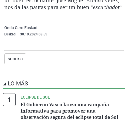
un buen escuchante. José Miguel Alonso Vélez,
La rosa de los vientos
Caso
Extremadura
Virales
nos da las pautas para ser un buen
"escuchador"
Gente viajera
Retornados
Galicia
Televisión
Como el perro y el gat
Equipo de investigaci
La Rioja
Elecciones
Onda Cero Euskadi
Operación Viuda Negr
Navarra
Euskadi
|
30.10.2024 08:59
País Vasco
sonrisa
LO MÁS
ECLIPSE DE SOL
El Gobierno Vasco lanza una campaña
informativa para promover una
observación segura del eclipse total de Sol