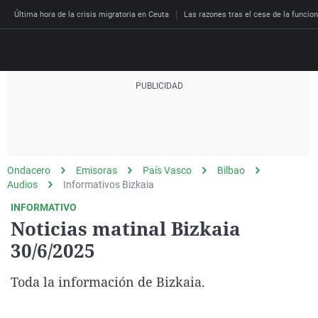
Última hora de la crisis migratoria en Ceuta
Las razones tras el cese de la funcion
Directo
Programas
Podcast
Más de uno
Los Perseguidos
Andalucía
Fútbol
Sociedad
Ondacero
Emisoras
País Vasco
Bilbao
España
Por fin
Malas decisiones
Aragón
Baloncesto
Mundo
Audios
Informativos Bizkaia
Economía
Julia en la onda
Expedientes del más a
Baleares
Tenis
Salud
INFORMATIVO
Noticias matinal Bizkaia
Deportes
La brújula
El viaje del Guernica
Cantabria
Motor
Cultura
30/6/2025
El tiempo
Radioestadio
Invisibles
Cataluña
Ciencia y Tecnología
Más noticias
Toda la información de Bizkaia.
Radioestadio noche
Prohibido morirse
Comunidad de Madrid
Gastronomía
El colegio invisible
Esto no ha pasado
Comunitat Valenciana
Medio ambiente