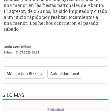
La rosa de los vientos
Caso
Extremadura
Virales
una menor en las fiestas patronales de Abanto.
El agresor, de 26 años, ha sido imputado y citado
Gente viajera
Retornados
Galicia
Televisión
a un juicio rápido por realizar tocamientos a
Como el perro y el gat
Equipo de investigaci
La Rioja
Elecciones
una menor. Los hechos ocurrieron el pasado
sábado
Operación Viuda Negr
Navarra
País Vasco
Onda Cero Bilbao
Bilbao
|
11.07.2023 08:38
Más de Uno Bizkaia
Actualidad local
LO MÁS