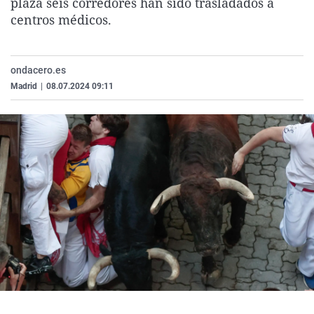
plaza seis corredores han sido trasladados a
La rosa de los vientos
Caso
Extremadura
Virales
centros médicos.
Gente viajera
Retornados
Galicia
Televisión
Como el perro y el gat
Equipo de investigaci
La Rioja
Elecciones
ondacero.es
Operación Viuda Negr
Navarra
Madrid
|
08.07.2024 09:11
País Vasco