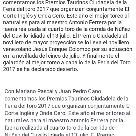
comentamos los Premios Taurinos Ciudadela de la
La rosa de los vientos
Caso
Extremadura
Virales
Feria del toro 2017 que organizan conjuntamente El
Corte Inglés y Onda Cero. Este año el mejor toreo al
Gente viajera
Retornados
Galicia
Televisión
natural es para al maestro Antonio Ferrera por la
Como el perro y el gat
Equipo de investigaci
La Rioja
Elecciones
faena realizada al cuarto toro de la corrida de Núñez
del Cuvillo lidiada el 13 julio. El Premio Ciudadela al
Operación Viuda Negr
Navarra
novillero de mayor proyección se lo lleva el novillero
País Vasco
venezolano Jesús Enrique Colombo por su actuación
en la novillada del cinco de julio. Y finalmente el
galardón al mejor toreo a caballo de la Feria del Toro
2017 se ha declarado desierto.
Con Mariano Pascal y Juan Pedro Cano
comentamos los Premios Taurinos Ciudadela de la
Feria del toro 2017 que organizan conjuntamente El
Corte Inglés y Onda Cero. Este año el mejor toreo al
natural es para al maestro Antonio Ferrera por la
faena realizada al cuarto toro de la corrida de
Núñez del Cuvillo lidiada el 13 julio. El Premio