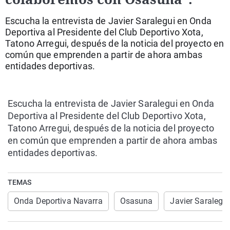
La rosa de los vientos
Caso
Extremadura
Virales
Escucha la entrevista de Javier Saralegui en Onda
Gente viajera
Retornados
Galicia
Televisión
Deportiva al Presidente del Club Deportivo Xota,
Tatono Arregui, después de la noticia del proyecto en
Como el perro y el gat
Equipo de investigaci
La Rioja
Elecciones
común que emprenden a partir de ahora ambas
Operación Viuda Negr
Navarra
entidades deportivas.
País Vasco
Escucha la entrevista de Javier Saralegui en Onda
Deportiva al Presidente del Club Deportivo Xota,
Tatono Arregui, después de la noticia del proyecto
en común que emprenden a partir de ahora ambas
entidades deportivas.
TEMAS
Onda Deportiva Navarra
Osasuna
Javier Saralegui