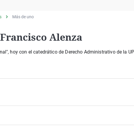
Virales
Televisión
s
Más de uno
Elecciones
 Francisco Alenza
l", hoy con el catedrático de Derecho Administrativo de la U