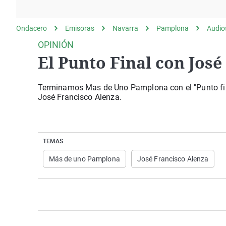
La rosa de los vientos
Caso
Extremadura
Gente viajera
Retornados
Galicia
Ondacero
Emisoras
Navarra
Pamplona
Audio
Como el perro y el
Equipo de investigación
La Rioja
OPINIÓN
gato
El Punto Final con José
Operación Viuda
Navarra
Negra
País Vasco
Terminamos Mas de Uno Pamplona con el "Punto fina
José Francisco Alenza.
TEMAS
Más de uno Pamplona
José Francisco Alenza