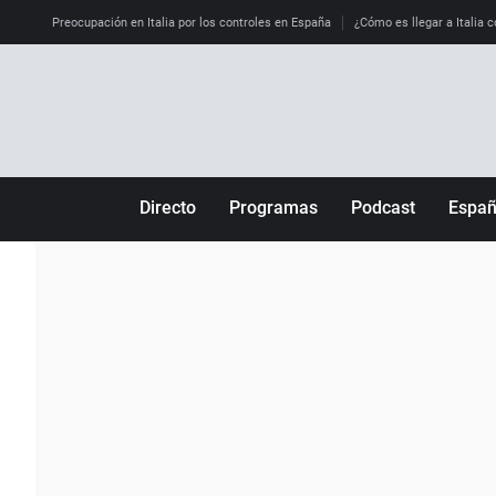
Preocupación en Italia por los controles en España
¿Cómo es llegar a Italia c
Directo
Programas
Podcast
Espa
Más de uno
Los Perseguidos
Andalucía
Por fin
Malas decisiones
Aragón
Julia en la onda
Expedientes del más allá
Baleares
La brújula
El viaje del Guernica
Cantabria
Radioestadio
Invisibles
Cataluña
Radioestadio noche
Prohibido morirse
Comunidad de M
El colegio invisible
Esto no ha pasado
Comunitat Vale