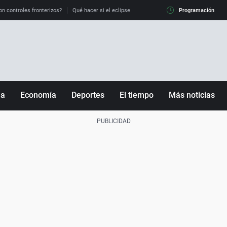
on controles fronterizos?
Qué hacer si el eclipse me pilla conduciendo
Programación
Qué tiempo 
ña
Economía
Deportes
El tiempo
Más noticias
Fútbol
Sociedad
Baloncesto
Mundo
Tenis
Salud
Motor
Cultura
Ciencia y Tecnología
adrid
Gastronomía
nciana
Medio ambiente