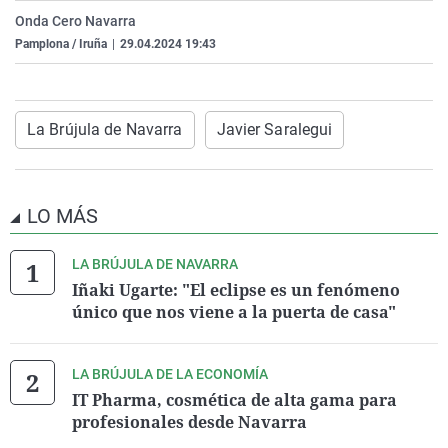
La rosa de los vientos
Caso
Extremadura
Virales
Onda Cero Navarra
Pamplona / Iruña
|
29.04.2024 19:43
Gente viajera
Retornados
Galicia
Televisión
Como el perro y el gat
Equipo de investigaci
La Rioja
Elecciones
Operación Viuda Negr
Navarra
La Brújula de Navarra
Javier Saralegui
País Vasco
LO MÁS
LA BRÚJULA DE NAVARRA
Iñaki Ugarte: "El eclipse es un fenómeno
único que nos viene a la puerta de casa"
LA BRÚJULA DE LA ECONOMÍA
IT Pharma, cosmética de alta gama para
profesionales desde Navarra