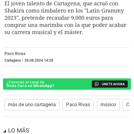
El joven talento de Cartagena, que actuó con
La rosa de los vientos
Caso
Extremadura
Virales
Shakira como timbalero en los "Latin Grammy
Gente viajera
Retornados
Galicia
Televisión
2023", pretende recaudar 9.000 euros para
comprar una marimba con la que poder acabar
Como el perro y el gat
Equipo de investigaci
La Rioja
Elecciones
su carrera musical y el máster.
Operación Viuda Negr
Navarra
País Vasco
Paco Rivas
Cartagena
|
28.08.2024 14:28
¿Conoces el canal de
ÚNETE AHORA
Onda Cero en WhatsApp?
más de uno cartagena
Paco Rivas
músico
Con
LO MÁS