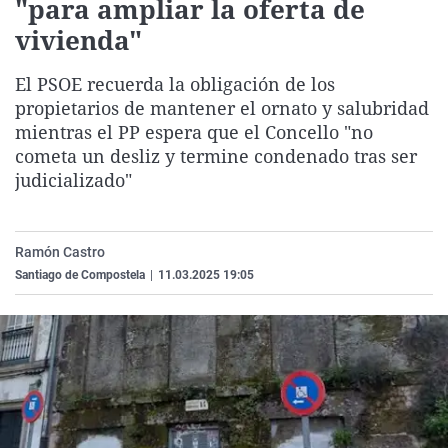
"para ampliar la oferta de
La rosa de los vientos
Caso
Extremadura
Virales
vivienda"
Gente viajera
Retornados
Galicia
Televisión
El PSOE recuerda la obligación de los
Como el perro y el gat
Equipo de investigaci
La Rioja
Elecciones
propietarios de mantener el ornato y salubridad
Operación Viuda Negr
Navarra
mientras el PP espera que el Concello "no
cometa un desliz y termine condenado tras ser
País Vasco
judicializado"
Ramón Castro
Santiago de Compostela
|
11.03.2025 19:05